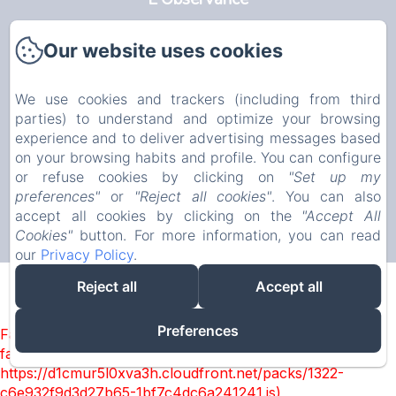
Avignon
Our website uses cookies
Kamers
We use cookies and trackers (including from third
parties) to understand and optimize your browsing
Info
experience and to deliver advertising messages based
EN
FR
NL
on your browsing habits and profile. You can configure
or refuse cookies by clicking on
"Set up my
preferences"
or
"Reject all cookies"
. You can also
accept all cookies by clicking on the
"Accept All
Cookies"
button. For more information, you can read
our
Privacy Policy
.
Reject all
Accept all
Preferences
Failed to load BookingEngine/index: Loading chunk 1322
failed. (missing:
https://d1cmur5l0xva3h.cloudfront.net/packs/1322-
c6e932f9d3d27b65-1bf7c4dc6a241241.js)