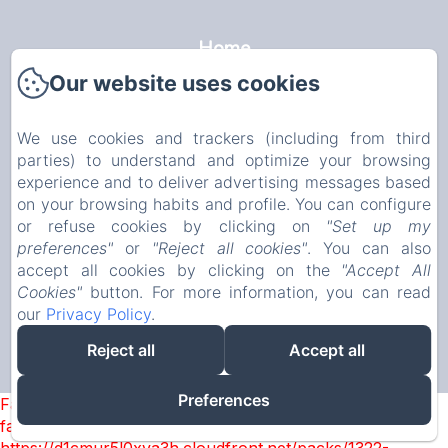
Home
Our website uses cookies
L'Observance
We use cookies and trackers (including from third
Avignon
parties) to understand and optimize your browsing
experience and to deliver advertising messages based
Kamers
on your browsing habits and profile. You can configure
or refuse cookies by clicking on
"Set up my
Info
preferences"
or
"Reject all cookies"
. You can also
EN
FR
NL
accept all cookies by clicking on the
"Accept All
Cookies"
button. For more information, you can read
our
Privacy Policy
.
Reject all
Accept all
Preferences
Failed to load BookingEngine/index: Loading chunk 1322
failed. (missing: